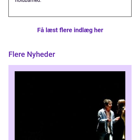
holdbarhed.
Få læst flere indlæg her
Flere Nyheder