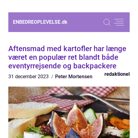
ENBEDREOPLEVELSE.
dk
Aftensmad med kartofler har længe
været en populær ret blandt både
eventyrrejsende og backpackere
redaktionel
31 december 2023
Peter Mortensen