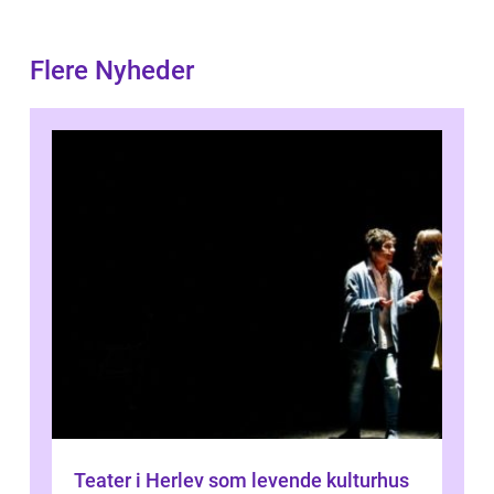
Flere Nyheder
Teater i Herlev som levende kulturhus