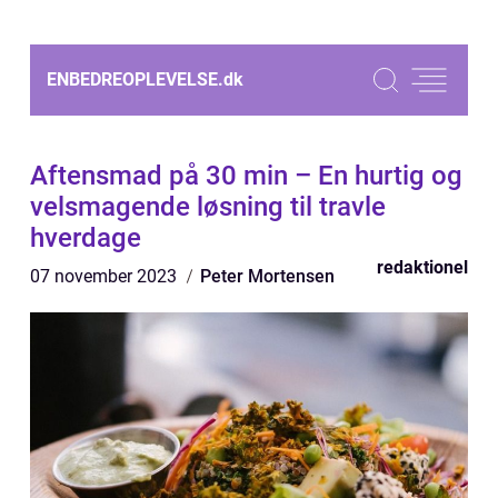
ENBEDREOPLEVELSE.
dk
Aftensmad på 30 min – En hurtig og
velsmagende løsning til travle
hverdage
redaktionel
07 november 2023
Peter Mortensen