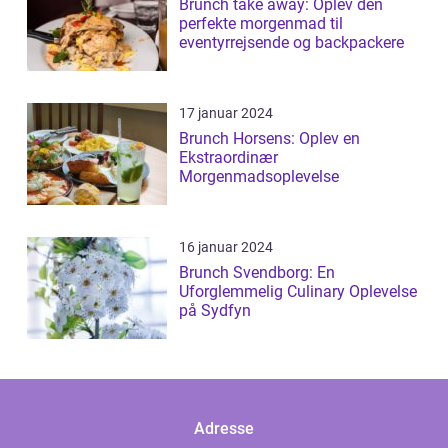
Brunch take away: Oplev den
perfekte morgenmad til
eventyrrejsende og backpackere
17 januar 2024
Brunch Horsens: Oplev en
Ekstraordinær
Morgenmadsoplevelse
16 januar 2024
Brunch Svendborg: En
Uforglemmelig Culinary Oplevelse
på Sydfyn
Adresse