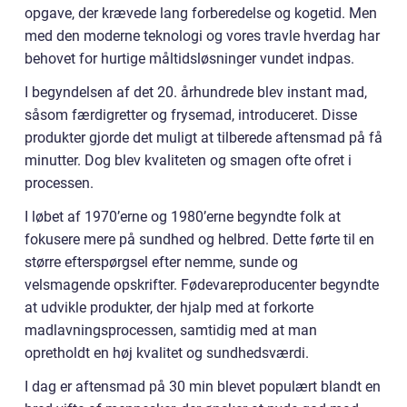
opgave, der krævede lang forberedelse og kogetid. Men
med den moderne teknologi og vores travle hverdag har
behovet for hurtige måltidsløsninger vundet indpas.
I begyndelsen af det 20. århundrede blev instant mad,
såsom færdigretter og frysemad, introduceret. Disse
produkter gjorde det muligt at tilberede aftensmad på få
minutter. Dog blev kvaliteten og smagen ofte ofret i
processen.
I løbet af 1970’erne og 1980’erne begyndte folk at
fokusere mere på sundhed og helbred. Dette førte til en
større efterspørgsel efter nemme, sunde og
velsmagende opskrifter. Fødevareproducenter begyndte
at udvikle produkter, der hjalp med at forkorte
madlavningsprocessen, samtidig med at man
opretholdt en høj kvalitet og sundhedsværdi.
I dag er aftensmad på 30 min blevet populært blandt en