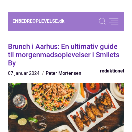
ENBEDREOPLEVELSE.
dk
Brunch i Aarhus: En ultimativ guide
til morgenmadsoplevelser i Smilets
By
redaktionel
07 januar 2024
Peter Mortensen