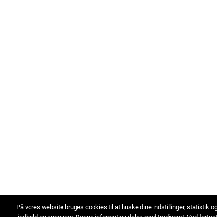
På vores website bruges cookies til at huske dine indstillinger, statistik o
indhold og annoncer. Denne information deles med tredjepart. Ved fortsa